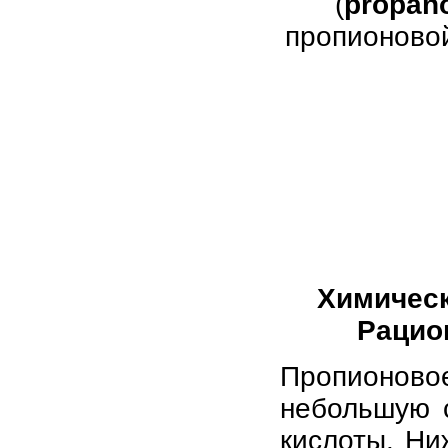
(
propan
пропионовой
Химичес
Рацио
Пропионово
небольшую 
кислоты. Ни