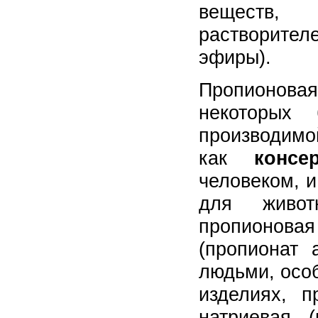
веществ,
растворител
эфиры).
Пропионовая
некоторых 
производимо
как
консе
человеком, и
для живот
пропионова
(пропионат 
людьми, особ
изделиях, п
натриевая (