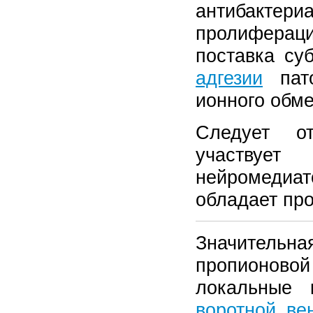
антибакте
пролиферац
поставка су
адгезии
пато
ионного обме
Следует о
участвуе
нейромедиа
обладает пр
Значительна
пропионовой
локальные 
воротной ве