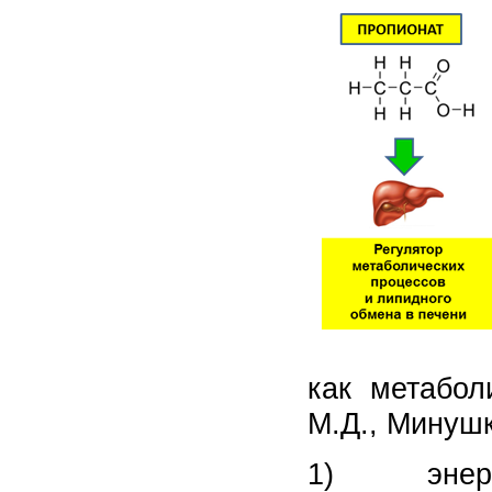
как метабол
М.Д., Минушк
1)
эне