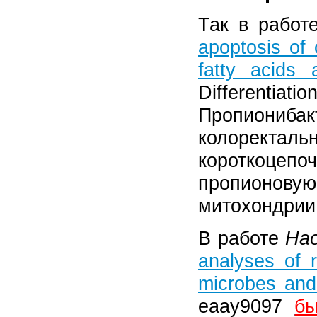
Так в рабо
apoptosis of 
fatty acids 
Differentia
Пропиониб
колорек
короткоцепо
пропионовую
митохондрии
В работе
Hao
analyses of r
microbes and
eaay9097
бы