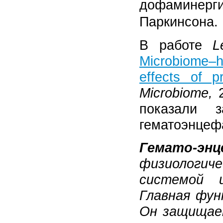
дофаминер
Паркинсона.
В работе
L
Microbiome–
effects of p
Microbiome
,
2
показали 
гематоэнцеф
Гемато-эн
физиологи
системой 
Главная фун
Он защищае