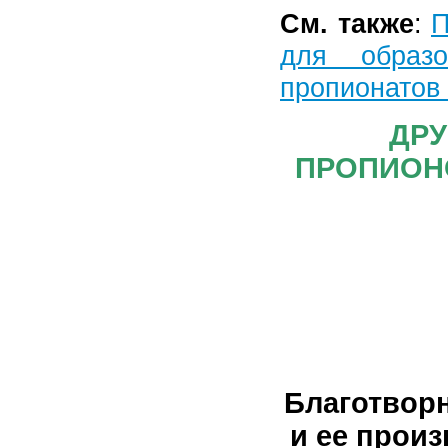
См. также
:
П
для образо
пропионатов
ДРУ
ПРОПИОН
Благотвор
и ее прои