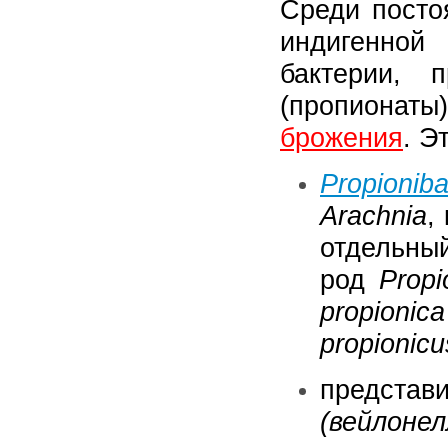
Среди посто
индигенно
бактерии, 
(пропион
брожения
. Э
Propionib
Arachnia
,
отдельный
род
Propi
propioni
propionicu
предст
(вейлонел