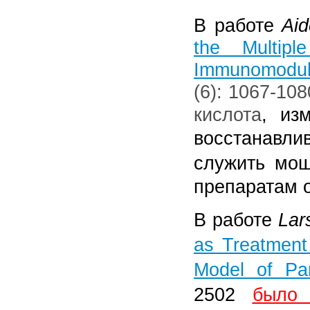
В работе
Aid
the Multip
Immunomodul
(6): 1067-10
кислота
, из
восстанавли
служить мо
препаратам о
В работе
Lar
as Treatment 
Model of Par
2502
было 