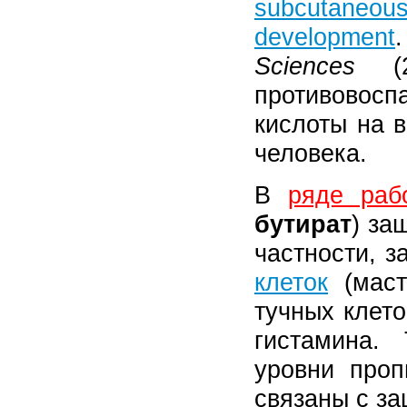
subcutaneous
development
Sciences
(20
противовос
кислоты на 
человека.
В
ряде раб
бутират
) за
частности, 
клеток
(маст
тучных клет
гистамина.
уровни проп
связаны с за