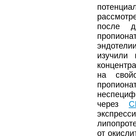
потенци
рассмотр
после д
пропиона
эндотели
изучили 
концентра
на сво
пропион
неспеци
через
C
экспресс
липопроте
от окисли