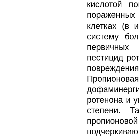
кислотой по
пораженных
клетках (в 
систему бол
первичны
пестицид ро
поврежден
Пропионова
дофаминерг
ротенона и 
степени. Т
пропионовой 
подчеркива