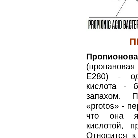
П
Пропионова
(пропановая 
E280) - од
кислота - 
запахом. П
«protos» - пе
что она я
кислотой, п
Относится 