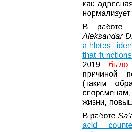
как адресна
нормализует 
В работе
Aleksandar D.
athletes ide
that function
2019
было
причиной п
(таким обр
спорсменам,
жизни, повыш
В работе
Sa’
acid count