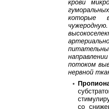
крови микр
гуморальн
которые 
чужеродн
высокоселе
артериал
питатель
направлени
потоком вы
нервной тка
Пропион
субстра
стимулир
со сниже