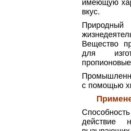
имеющую хар
вкус.
Природный
жизнедеятель
Вещество пр
для изгот
пропионовые
Промышленно
с помощью хи
Примене
Способност
действие 
вызывающих 