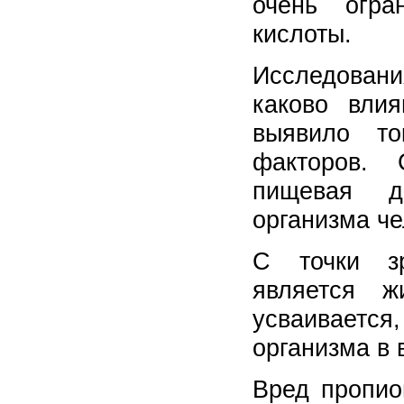
очень огра
кислоты.
Исследован
каково вли
выявило то
факторов. 
пищевая д
организма че
С точки зр
является ж
усваиваетс
организма в 
Вред пропио