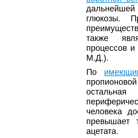
дальнейше
глюкозы. П
преимущест
также явля
процессов 
М.Д.).
По
имеющи
пропионовой
остальна
перифериче
человека до
превышает 
ацетата.