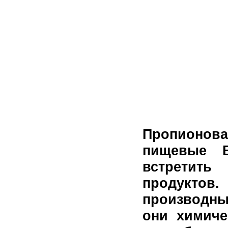
Пропионова
пищевые Е
встретит
продукто
производны
они химич