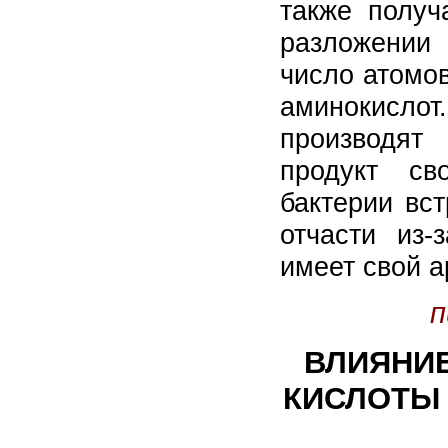
также получ
разложении 
число атомо
аминокисло
производя
продукт
св
бактерии вс
отчасти из-
имеет свой а
п
ВЛИЯНИ
КИСЛОТЫ 