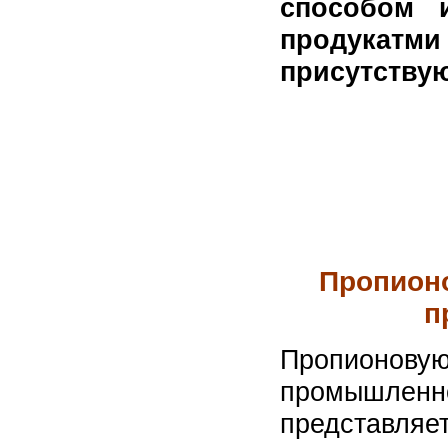
способом 
продукат
присутствую
Пропионо
п
Пропионов
промышленно
представл