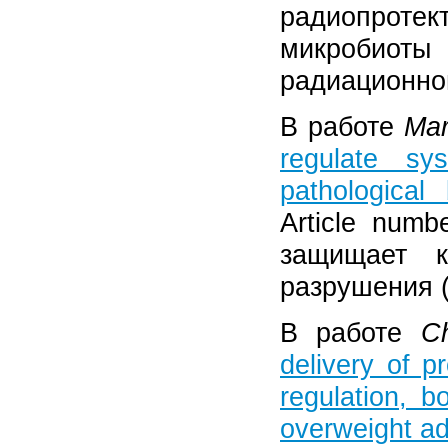
радиопрот
микробиоты
радиационног
В работе
Mar
regulate s
pathological
Article numb
защищает к
разрушения (
В работе
C
delivery of p
regulation, 
overweight ad