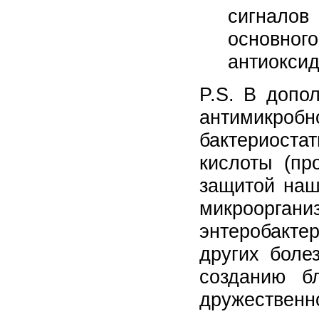
сигнало
основног
антиоксид
P.S. В допо
антимик
бактериост
кислоты (пр
защитой наш
микроо
энтеробакте
других болез
созданию б
дружественн