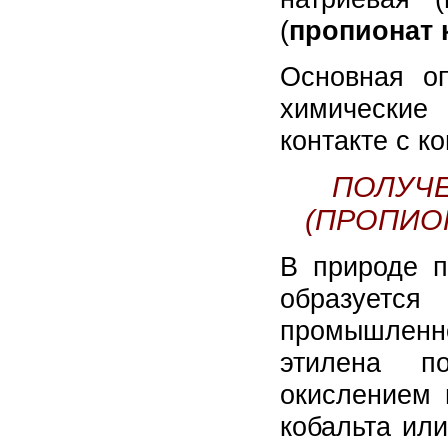
(
пропионат 
Основная о
химические 
контакте с к
ПОЛУЧ
(ПРОПИО
В природе п
образует
промышленн
этилена п
окислением 
кобальта ил