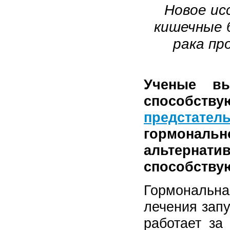
Новое ис
кишечные 
рака пр
Ученые вы
способс
предстател
гормонал
альтерна
способствую
Гормональ
лечения зап
работает за