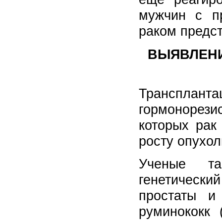
мужчин с п
раком предс
ВЫЯВЛЕНИ
Транспланта
гормонорез
которых рак
росту опухол
Ученые та
генетически
простаты и
руминококк 