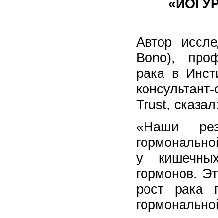
«ЙОГУ
Автор иссл
Bono), про
рака в Инст
консультант-
Trust, сказал
«Наши рез
гормонально
у кишечных
гормонов. Э
рост рака 
гормонально