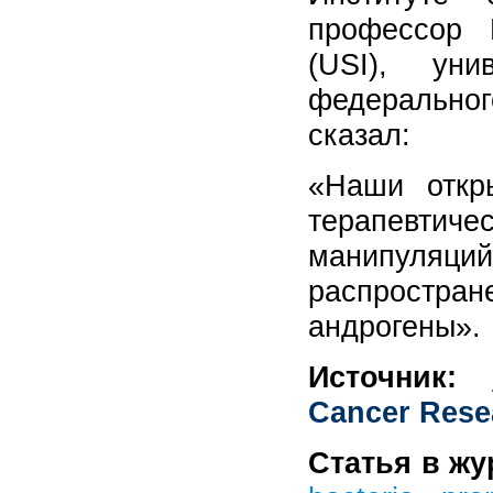
профессор 
(USI), ун
федеральног
сказал:
«Наши откр
терапевтиче
манипуляци
распростран
андрогены».
Источник
:
Cancer Rese
Статья в жу