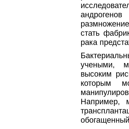
исследоват
андрогенов
размножени
стать фабри
рака предста
Бактериальн
учеными, м
высоким рис
которым м
манипули
Например, 
транспланта
обогащенный