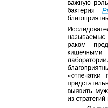
важную роль
бактерия
P
благоприятн
Исследова
называемые 
раком пред
кишечными 
лаборато
благоприятн
«отпечатки 
предстател
выявить муж
из стратеги