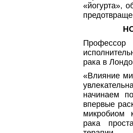
«йогурта», 
предотвраще
Н
Профессор 
исполнитель
рака в Лондо
«Влияние ми
увлекательн
начинаем по
впервые рас
микробиом 
рака прост
терапии.