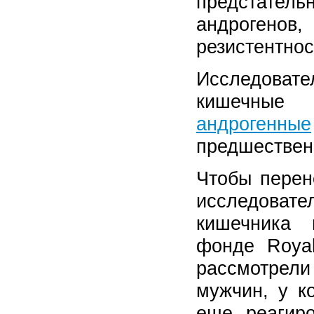
предстател
андрогено
резистентнос
Исследовате
кишечные 
андрогенные
предшествен
Чтобы перен
исследова
кишечника 
фонде Royal
рассмотрел
мужчин, у к
еще реагир