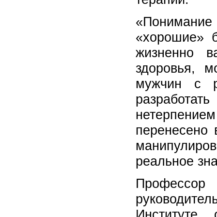
«Понимание
«хорошие» б
жизненно в
здоровья, м
мужчин с р
разработа
нетерпением
перенесено в
манипулир
реальное зна
Профессор 
руководите
Институте 