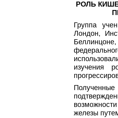
РОЛЬ КИШЕ
П
Группа учен
Лондон, Инс
Беллинцон
федеральн
использова
изучения р
прогрессиров
Полученны
подтверждени
возможност
железы путе